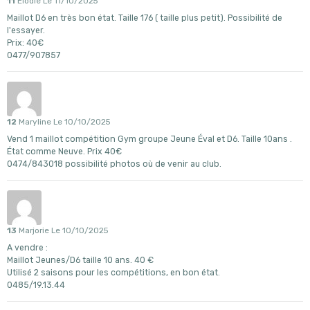
11
Elodie
Le 11/10/2025
Maillot D6 en très bon état. Taille 176 ( taille plus petit). Possibilité de
l'essayer.
Prix: 40€
0477/907857
12
Maryline
Le 10/10/2025
Vend 1 maillot compétition Gym groupe Jeune Éval et D6. Taille 10ans .
État comme Neuve. Prix 40€
0474/843018 possibilité photos où de venir au club.
13
Marjorie
Le 10/10/2025
A vendre :
Maillot Jeunes/D6 taille 10 ans. 40 €
Utilisé 2 saisons pour les compétitions, en bon état.
0485/19.13.44