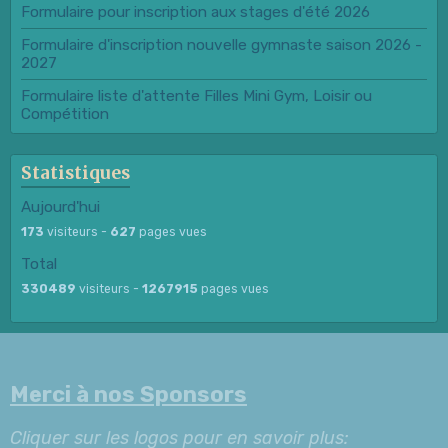
Formulaire pour inscription aux stages d'été 2026
Formulaire d'inscription nouvelle gymnaste saison 2026 -
2027
Formulaire liste d'attente Filles Mini Gym, Loisir ou
Compétition
Statistiques
Aujourd'hui
173
visiteurs -
627
pages vues
Total
330489
visiteurs -
1267915
pages vues
Merci à nos Sponsors
Cliquer sur les logos pour en savoir plus: