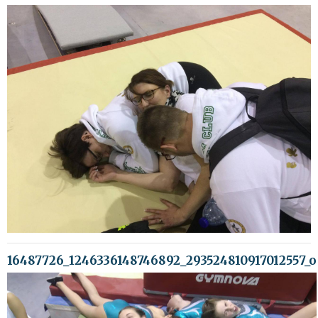
16487726_1246336148746892_293524810917012557_o