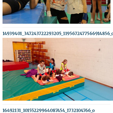
14939401_347243722293205_1195672477566914856_
16492131_10155229964087454_1732104766_o