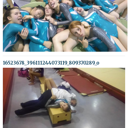
16523678_396111244073119_809370289_o