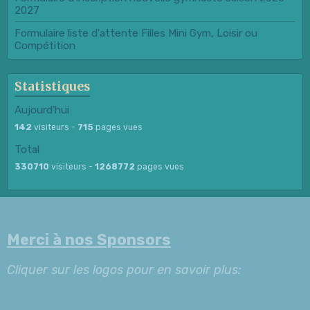
2027
Formulaire liste d'attente Filles Mini Gym, Loisir ou
Compétition
Statistiques
Aujourd'hui
142
visiteurs -
715
pages vues
Total
330710
visiteurs -
1268772
pages vues
Merci à nos Sponsors
Cliquer sur les logos pour en savoir plus: