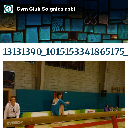
Gym Club Soignies asbl
13131390_1015153341865175