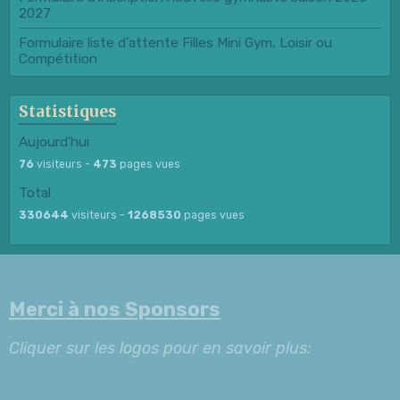
2027
Formulaire liste d'attente Filles Mini Gym, Loisir ou
Compétition
Statistiques
Aujourd'hui
76
visiteurs -
473
pages vues
Total
330644
visiteurs -
1268530
pages vues
Merci à nos Sponsors
Cliquer sur les logos pour en savoir plus: