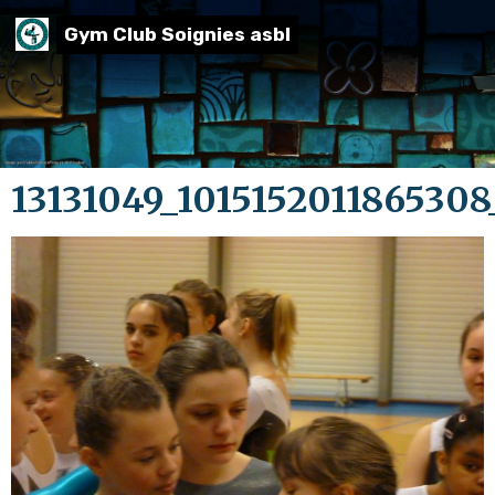
Gym Club Soignies asbl
13131049_101515201186530