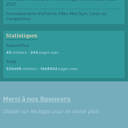
2027
Formulaire liste d'attente Filles Mini Gym, Loisir ou
Compétition
Statistiques
Aujourd'hui
40
visiteurs -
245
pages vues
Total
330608
visiteurs -
1268302
pages vues
Merci à nos Sponsors
Cliquer sur les logos pour en savoir plus: