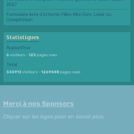
2027
Formulaire liste d'attente Filles Mini Gym, Loisir ou
Compétition
Statistiques
Aujourd'hui
6
visiteurs -
123
pages vues
Total
330913
visiteurs -
1269588
pages vues
Merci à nos Sponsors
Cliquer sur les logos pour en savoir plus: