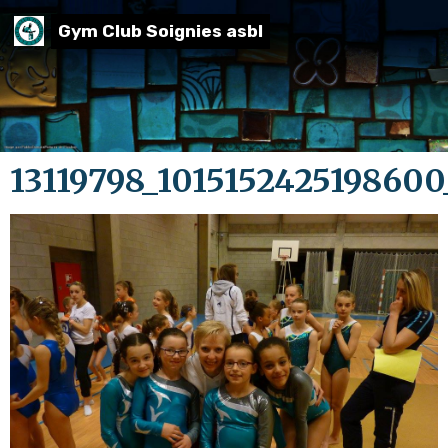
Gym Club Soignies asbl
13119798_101515242519860