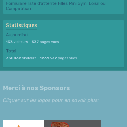
Formulaire liste d'attente Filles Mini Gym, Loisir ou
Compétition
Statistiques
Aujourd'hui
133
visiteurs -
537
pages vues
Total
330862
visiteurs -
1269332
pages vues
Merci à nos Sponsors
Cliquer sur les logos pour en savoir plus: