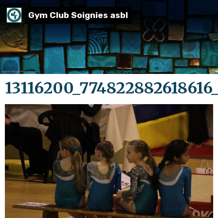
Gym Club Soignies asbl
13116200_77482288261861