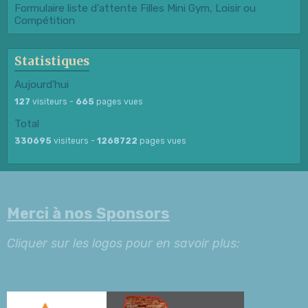
Formulaire liste d'attente Filles Mini Gym, Loisir ou
Compétition
Statistiques
Aujourd'hui
127
visiteurs -
665
pages vues
Total
330695
visiteurs -
1268722
pages vues
Merci à nos Sponsors
Cliquer sur les logos pour en savoir plus: