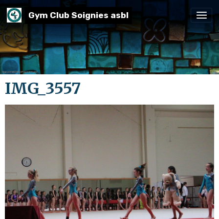
Gym Club Soignies asbl
IMG_3557