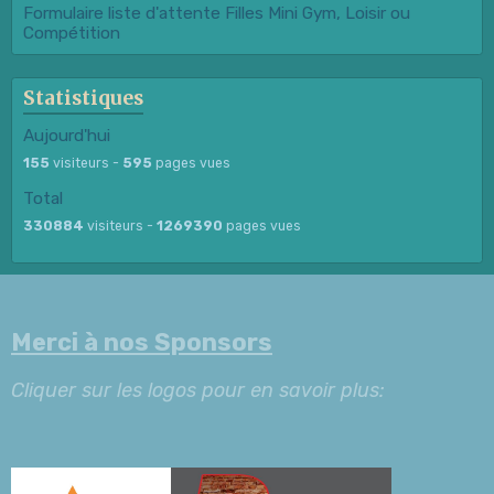
Formulaire liste d'attente Filles Mini Gym, Loisir ou
Compétition
Statistiques
Aujourd'hui
155
visiteurs -
595
pages vues
Total
330884
visiteurs -
1269390
pages vues
Merci à nos Sponsors
Cliquer sur les logos pour en savoir plus: