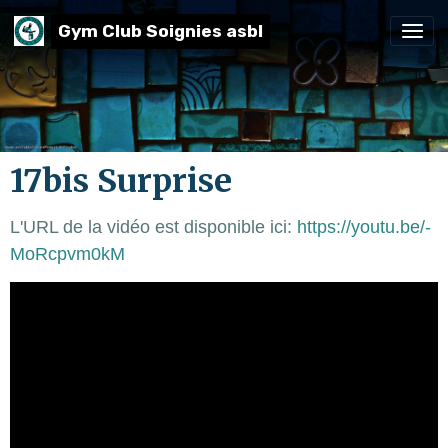
Gym Club Soignies asbl
17bis Surprise
L'URL de la vidéo est disponible ici:
https://youtu.be/-
MoRcpvm0kM