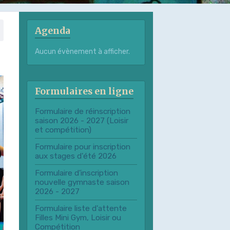
Agenda
Aucun évènement à afficher.
Formulaires en ligne
Formulaire de réinscription
saison 2026 - 2027 (Loisir
et compétition)
Formulaire pour inscription
aux stages d'été 2026
Formulaire d'inscription
nouvelle gymnaste saison
2026 - 2027
Formulaire liste d'attente
Filles Mini Gym, Loisir ou
Compétition