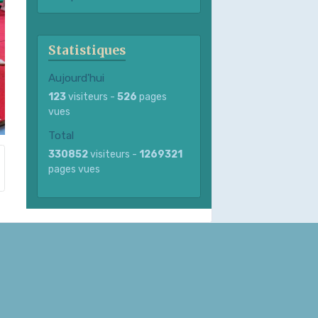
Statistiques
Aujourd'hui
123
visiteurs -
526
pages
vues
Total
330852
visiteurs -
1269321
pages vues