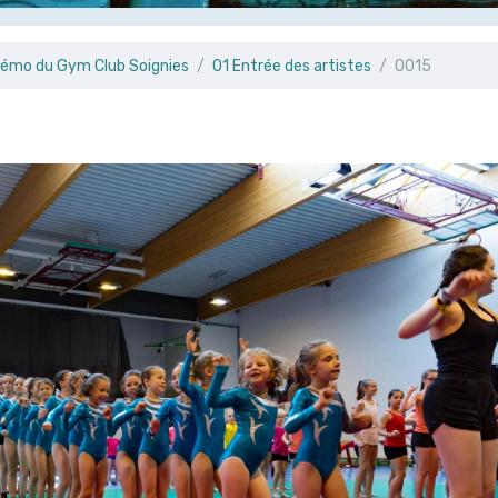
émo du Gym Club Soignies
01 Entrée des artistes
0015