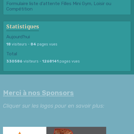
Formulaire liste d'attente Filles Mini Gym, Loisir ou
Compétition
Statistiques
Aujourd'hui
18
visiteurs -
84
pages vues
Total
330586
visiteurs -
1268141
pages vues
Merci à nos Sponsors
Cliquer sur les logos pour en savoir plus: