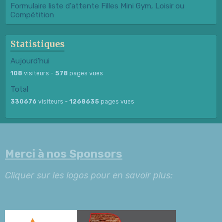
Formulaire liste d'attente Filles Mini Gym, Loisir ou
Compétition
Statistiques
Aujourd'hui
108
visiteurs -
578
pages vues
Total
330676
visiteurs -
1268635
pages vues
Merci à nos Sponsors
Cliquer sur les logos pour en savoir plus: