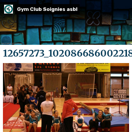
Gym Club Soignies asbl
12657273_10208668600221