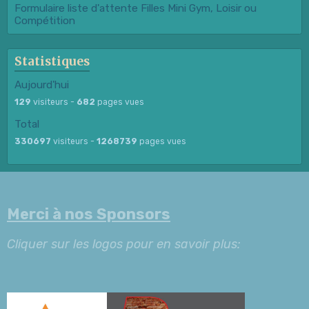
Formulaire liste d'attente Filles Mini Gym, Loisir ou
Compétition
Statistiques
Aujourd'hui
129
visiteurs -
682
pages vues
Total
330697
visiteurs -
1268739
pages vues
Merci à nos Sponsors
Cliquer sur les logos pour en savoir plus: