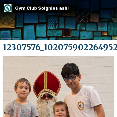
Gym Club Soignies asbl
12307576_10207590226495