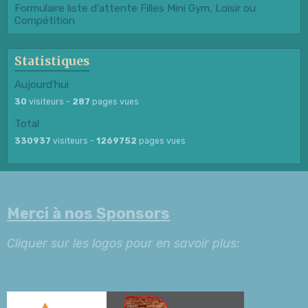
Formulaire liste d'attente Filles Mini Gym, Loisir ou
Compétition
Statistiques
Aujourd'hui
30
visiteurs -
287
pages vues
Total
330937
visiteurs -
1269752
pages vues
Merci à nos Sponsors
Cliquer sur les logos pour en savoir plus: