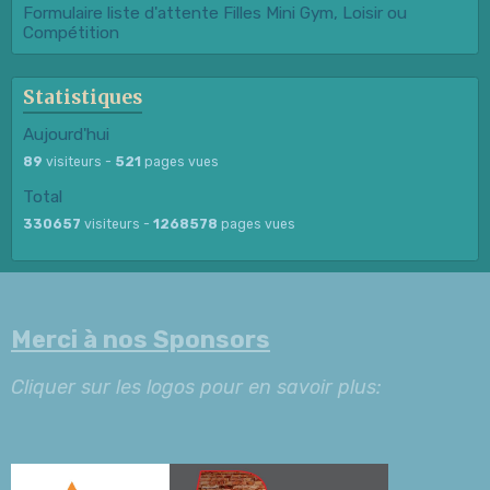
Formulaire liste d'attente Filles Mini Gym, Loisir ou
Compétition
Statistiques
Aujourd'hui
89
visiteurs -
521
pages vues
Total
330657
visiteurs -
1268578
pages vues
Merci à nos Sponsors
Cliquer sur les logos pour en savoir plus: