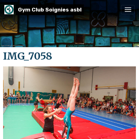
Gym Club Soignies asbl
IMG_7058