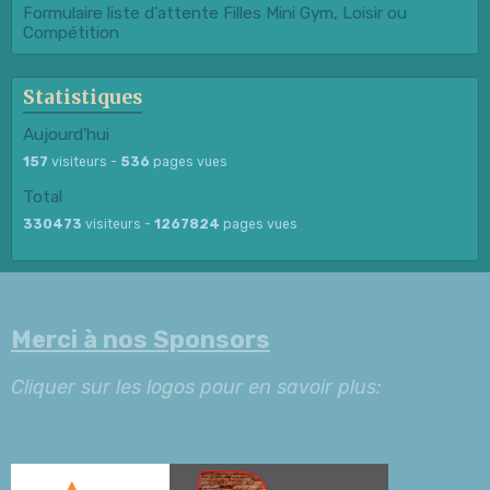
Formulaire liste d'attente Filles Mini Gym, Loisir ou
Compétition
Statistiques
Aujourd'hui
157
visiteurs -
536
pages vues
Total
330473
visiteurs -
1267824
pages vues
Merci à nos Sponsors
Cliquer sur les logos pour en savoir plus: