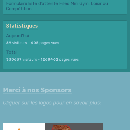
Formulaire liste d'attente Filles Mini Gym, Loisir ou
Compétition
Statistiques
Aujourd'hui
69
visiteurs -
405
pages vues
Total
330637
visiteurs -
1268462
pages vues
Merci à nos Sponsors
Cliquer sur les logos pour en savoir plus: